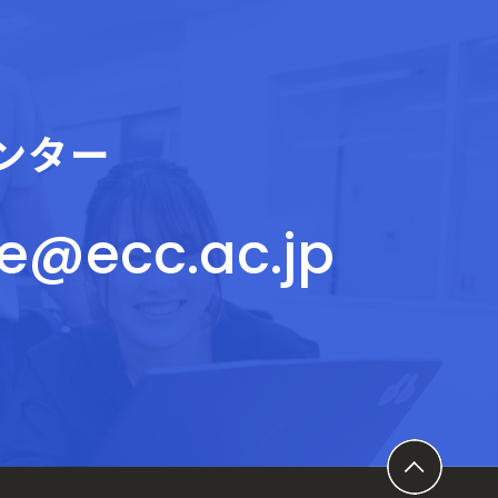
ンター
ce@ecc.ac.jp