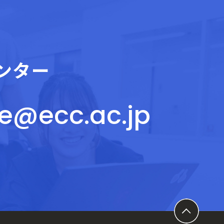
ンター
ce@ecc.ac.jp