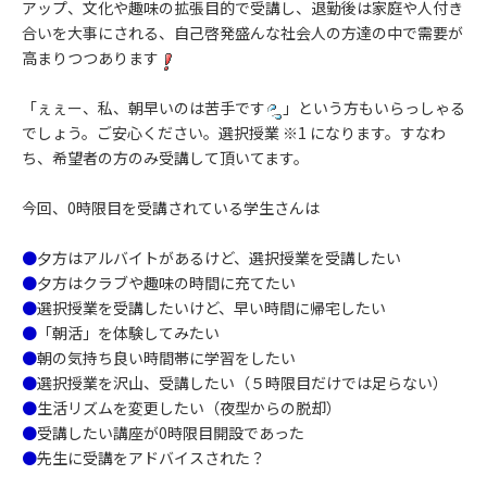
アップ、文化や趣味の拡張目的で受講し、退勤後は家庭や人付き
合いを大事にされる、自己啓発盛んな社会人の方達の中で需要が
高まりつつあります
「ぇぇー、私、朝早いのは苦手です
」という方もいらっしゃる
でしょう。ご安心ください。選択授業 ※1 になります。すなわ
ち、希望者の方のみ受講して頂いてます。
今回、0時限目を受講されている学生さんは
●
夕方はアルバイトがあるけど、選択授業を受講したい
●
夕方はクラブや趣味の時間に充てたい
●
選択授業を受講したいけど、早い時間に帰宅したい
●
「朝活」を体験してみたい
●
朝の気持ち良い時間帯に学習をしたい
●
選択授業を沢山、受講したい（５時限目だけでは足らない）
●
生活リズムを変更したい（夜型からの脱却）
●
受講したい講座が0時限目開設であった
●
先生に受講をアドバイスされた？