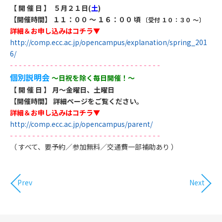
【 開 催 日 】
５
月２１
日(
土
)
【開催時間】 １１：００ ～ １６：００ 頃
〔受付 １０：３０ ～〕
詳細＆お申し込みはコチラ▼
http://comp.ecc.ac.jp/opencampus/explanation/spring_201
6/
​- - - - - - - - - - - - - - - - - - - - - - - - - - - - - - - - - -
個別説明会
～日祝を除く毎日開催！～
【 開 催 日 】 月～金曜日、土曜日
【開催時間】 詳細ページをご覧ください。
詳細＆お申し込みはコチラ▼
http://comp.ecc.ac.jp/opencampus/parent/
​- - - - - - - - - - - - - - - - - - - - - - - - - - - - - - - - - -
（ すべて、要予約／参加無料／交通費一部補助あり ）
Prev
Next