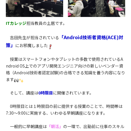
ITカレッジ
担当教員の土居です。
「Android技術者資格(ACE)対
吉田先生が担当されている
策」
にお邪魔しました
授業はスマートフォンやタブレットの多数で使用されているA
ndroid OS上でのアプリ開発エンジニア向けの新しいベンダー資
格（Android技術者認定試験)の合格できる知識を養う内容になり
ます
そして、講座は
0時限目
に開催されています。
0時限目とは１時限目の前に提供する授業のことで、時間帯は
7:30～9:00に実施する、いわゆる早朝講座になります。
一般的に早朝講座は
「朝活」
の一環で、出勤前に仕事のスキル