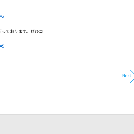
=3​
行っております。ぜひコ
=5​
Next