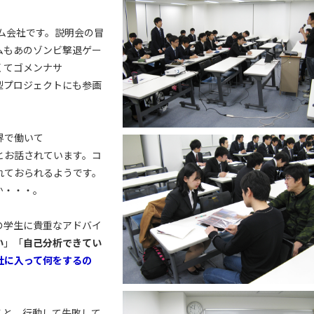
ム会社です。説明会の冒
ムもあのゾンビ撃退ゲー
くてゴメンナサ
型プロジェクトにも参画
界で働いて
とお話されています。コ
れておられるようです。
か・・・。
の学生に貴重なアドバイ
い
」「
自己分析できてい
社に入って何をするの
こと。行動して失敗して