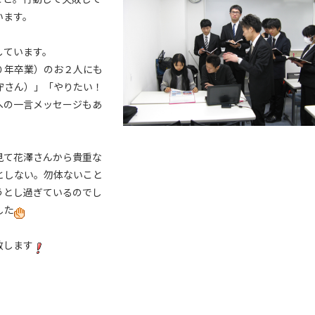
います。
しています。
０年卒業）のお２人にも
守さん）」「やりたい！
への一言メッセージもあ
見て花澤さんから貴重な
としない。勿体ないこと
うとし過ぎているのでし
した
致します