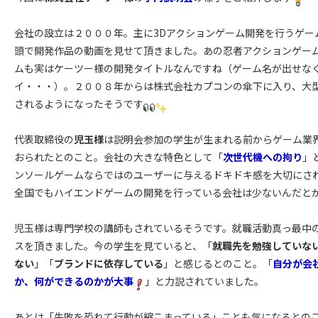
会社の設立は２０００年。主に3Dアクションゲーム開発を行うゲー
頭で開発作品の動画を見せて頂きました。あの忍者アクションゲー
ムも実はケーツー様の開発タイトルなんですね（ゲーム名が出せな
イ・・・）。２００８年からは株式会社カプコンの傘下に入り、大
されるようになったそうです
代表取締役の
児玉様
は説明会参加の学生が生まれる前からゲーム業
おられたとのこと。会社の大きな特色として「
次世代機への拘り
」
ンソールゲームならではのユーザーに与えるドキドキ感を大切にさ
全国でもハイエンドゲームの開発を行っている会社は少ないんだと
児玉様は専門学校の講師もされているそうです。就職活動真っ最中
スを頂きました。今の学生を見ていると、「
就職先を勉強していな
ない
」「
ブランドに依存している
」と感じるとのこと。「
自分が会
か、何ができるのかが大事
」と力説されていました。
あとは「失敗を恐れて行動が縮こまっている」ことも気になるとの