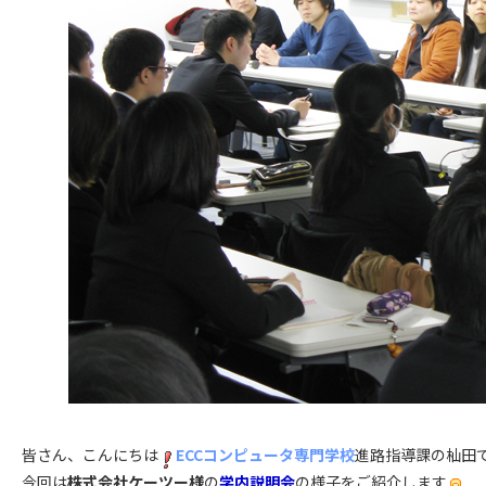
皆さん、こんにちは
ECCコンピュータ専門学校
進路指導課の杣田
今回は
株式会社ケーツー様
の
学内説明会
の様子をご紹介します