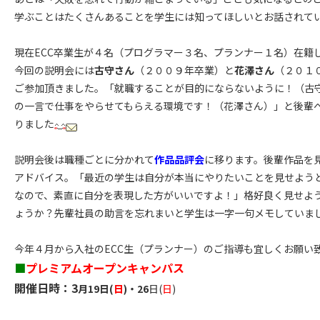
学ぶことはたくさんあることを学生には知ってほしいとお話されて
現在ECC卒業生が４名（プログラマー３名、プランナー１名）在籍
今回の説明会には
古守さん
（２００９年卒業）と
花澤さん
（２０１
ご参加頂きました。「就職することが目的にならないように！（古
の一言で仕事をやらせてもらえる環境です！（花澤さん）」と後輩
りました
説明会後は職種ごとに分かれて
作品品評会
に移ります。後輩作品を
アドバイス。「最近の学生は自分が本当にやりたいことを見せよう
なので、素直に自分を表現した方がいいですよ！」格好良く見せよ
ょうか？先輩社員の助言を忘れまいと学生は一字一句メモしていま
今年４月から入社のECC生（プランナー）のご指導も宜しくお願い
■
プレミアムオープンキャンパス
開催日時：3
月19日(
日
)・26
日(
日
)