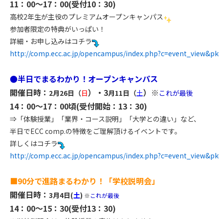
11：00～17：00(受付10：30)
高校2年生が主役のプレミアムオープンキャンパス
参加者限定の特典がいっぱい！
詳細・お申し込みはコチラ
http://comp.ecc.ac.jp/opencampus/index.php?c=event_view&pk
●半日でまるわかり！オープンキャンパス
開催日時：
）・3
）※
2月26日（
日
月11日（
土
これが最後
14：00～17：00頃(受付開始：13：30)
⇒「体験授業」「業界・コース説明」「大学との違い」など、
半日でECC comp.の特徴をご理解頂けるイベントです。
詳しくはコチラ
http://comp.ecc.ac.jp/opencampus/index.php?c=event_view&pk
■90分で進路まるわかり！「学校説明会」
開催日時：
3月4日(
土
)
※
これが最後
14：00～15：30(受付13：30)