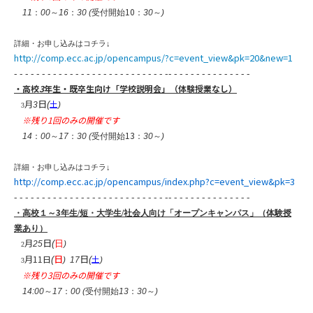
10
11
：
00
～
16
：
30 (
受付開始
：
30
～
)
詳細・お申し込みはコチラ
↓
http://comp.ecc.ac.jp/opencampus/?c=event_view&pk=20&new=1
- - - - - - - - - - - - - - - - - - - - - - - - - - - -- - - - - - - - - - - - - - -
・高校
3
年生・既卒生向け「
学校
説明会」（体験授業なし）
日
月
土
(
3
)
​ 3
※残り1回のみの開催です
13
14
：
00
～
17
：
30 (
受付開始
：
30
～
)
詳細・お申し込みはコチラ
↓
http://comp.ecc.ac.jp/opencampus/index.php?c=event_view&pk=3
- - - - - - - - - - - - - - - - - - - - - - - - - - - -- - - - - - - - - - - - - - -
3
・高校１～
年生/短・大学生/社会人向け「オープンキャンパス」（体験授
業あり）
日
月
(
日
25
)
2
日
日
月11
日
土
(
(
)
17
)
3
※残り3回のみの開催です
14:00
～
17
：
00 (
受付開始
13
：
30
～
)