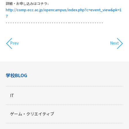
詳細・お申し込みはコチラ
↓
http://comp.ecc.ac.jp/opencampus/index.php?c=event_view&pk=1
7​
- - - - - - - - - - - - - - - - - - - - - - - - - - - -- - - - - - - - - - - - - - -
Prev
Next
学校BLOG
IT
ゲーム・クリエイティブ