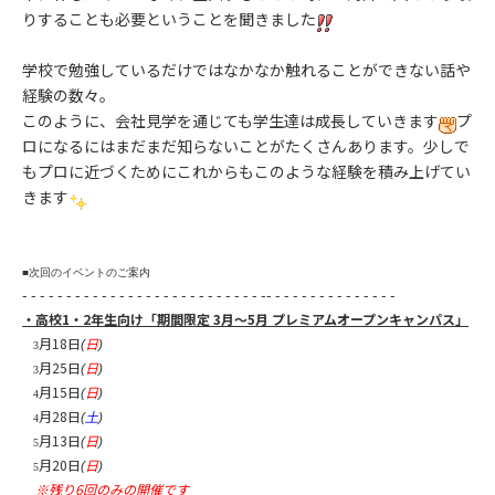
りすることも必要ということを聞きました
学校で勉強しているだけではなかなか触れることができない話や
経験の数々。
このように、会社見学を通じても学生達は成長していきます
プ
ロになるにはまだまだ知らないことがたくさんあります。少しで
もプロに近づくためにこれからもこのような経験を積み上げてい
きます
■次回のイベントのご案内
- - - - - - - - - - - - - - - - - - - - - - - - - - - -- - - - - - - - - - - - - - -
・高校
1・2
年生向け「期間限定 3月～5月
プレミアムオープンキャンパス
」
月18
日
日
(
)
3
月25
日
日
(
)
3
月15
日
日
(
)
4
月28
日
(
土
)
4
月13
日
日
(
)
5
月20
日
日
(
)
5
※残り6回のみの開催です