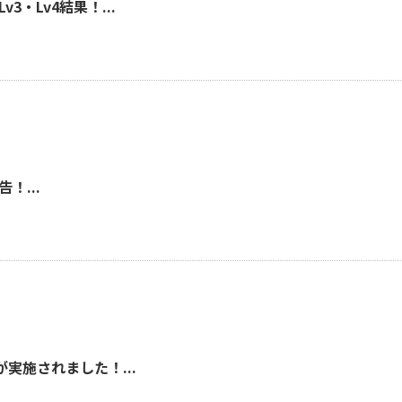
・Lv4結果！...
！...
実施されました！...