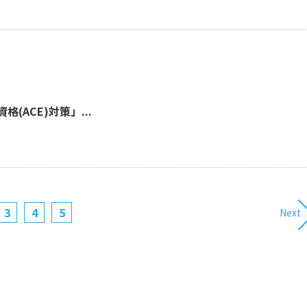
格(ACE)対策」...
3
4
5
Next