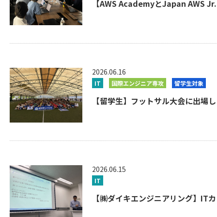
【AWS AcademyとJapan AWS 
2026.06.16
IT
国際エンジニア専攻
留学生対象
【留学生】フットサル大会に出場しま
2026.06.15
IT
【㈱ダイキエンジニアリング】ITカ