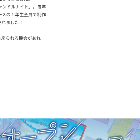
ャンドルナイト」。毎年
ースの１年生全員で制作
されました！
へ来られる機会があれ