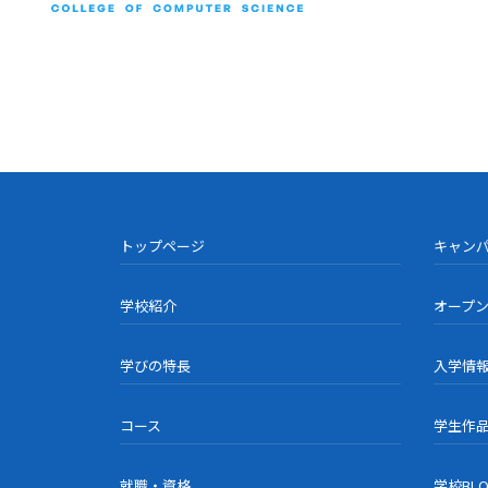
トップページ
キャン
学校紹介
オープ
学びの特長
入学情
コース
学生作
就職・資格
学校BL