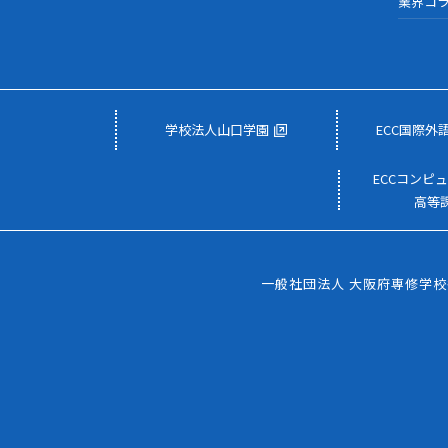
業界コ
学校法人山口学園
ECC国際外
ECCコンピ
高等
一般社団法人 大阪府専修学