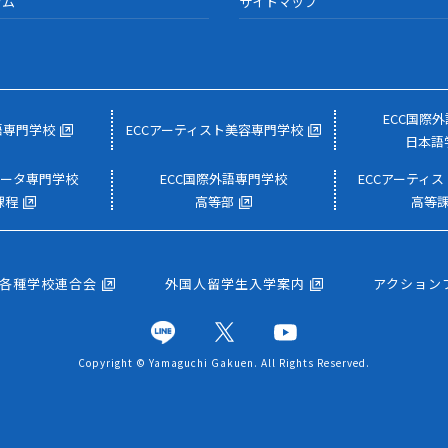
ラム
サイトマップ
ECC国際
語専門学校
ECCアーティスト美容専門学校
日本語
ュータ専門学校
ECC国際外語専門学校
ECCアーティ
課程
高等部
高等
校各種学校連合会
外国人留学生入学案内
アクション
Copyright © Yamaguchi Gakuen. All Rights Reserved.