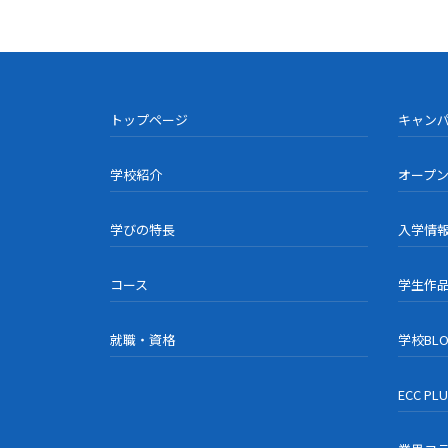
トップページ
キャン
学校紹介
オープ
学びの特長
入学情
コース
学生作
就職・資格
学校BL
ECC PL