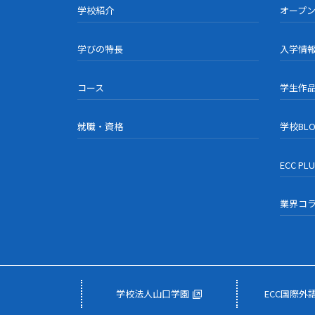
学校紹介
オープ
学びの特長
入学情
コース
学生作
就職・資格
学校BL
ECC PL
業界コ
学校法人山口学園
ECC国際外