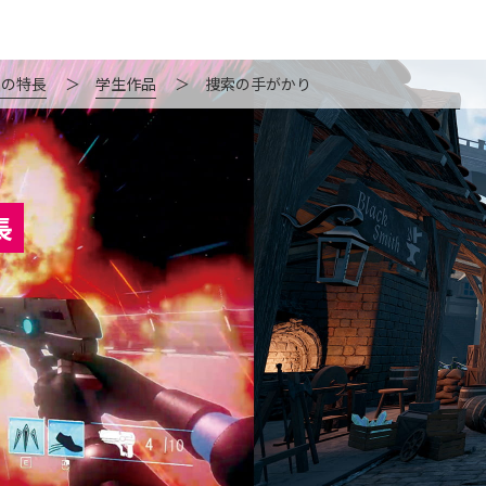
ジの特長
＞
学生作品
＞
捜索の手がかり
長